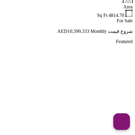
4
Area
Sq Ft
4814.70
For Sale
شروع قیمت AED10,599,333 Monthly
Featured