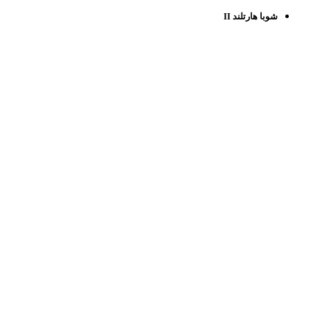
شوبا هارتلند II