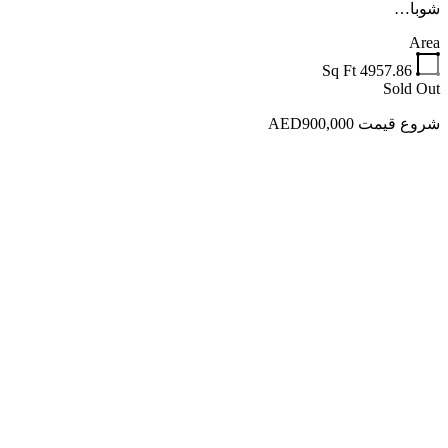
شوبا…
Area
Sq Ft
4957.86
Sold Out
شروع قیمت AED900,000