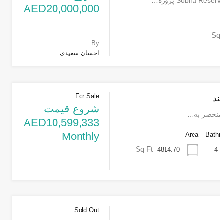
AED20,000,000
Sq
By
احسان سعیدی
For Sale
ند
شروع قیمت
منحصر به…
AED10,599,333
Monthly
Area
Bath
Sq Ft
4814.70
4
Sold Out