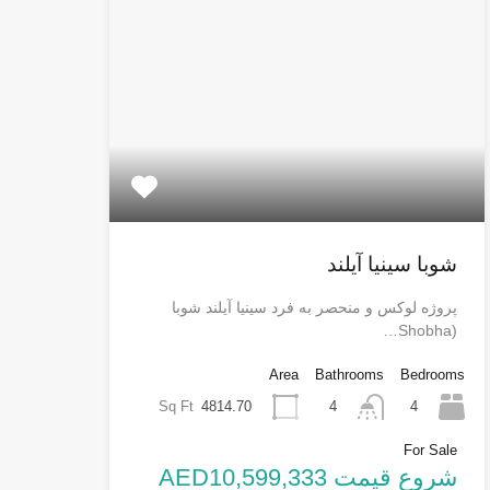
شوبا سینیا آیلند
پروژه لوکس و منحصر به فرد سینیا آیلند شوبا
(Shobha…
Area
Bathrooms
Bedrooms
Sq Ft
4814.70
4
4
For Sale
شروع قیمت AED10,599,333