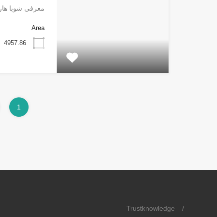
معرفی شوبا هار
Area
4957.86
1
Trustknowledge
/