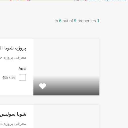
to
6
out of
9
properties
1
پروژه شوبا ال
معرفی پروژه جدی
Area
4957.86
شوبا سولیس
معرفی پروژه Sobha Solis: شاهکاری…