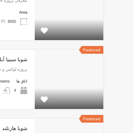
معرفی پروژه Sobha Reserve پروژه…
Area
 Ft
8000
Featured
شوبا سینیا آیل
پروژه لوکس و 
اتاق ها
rooms
4
Featured
شوبا هارتلند