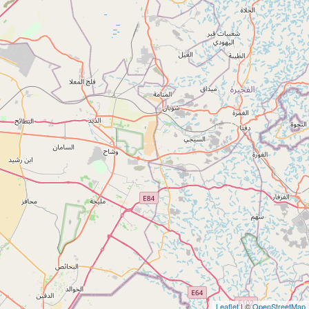
Leaflet
| ©
OpenStreetMap