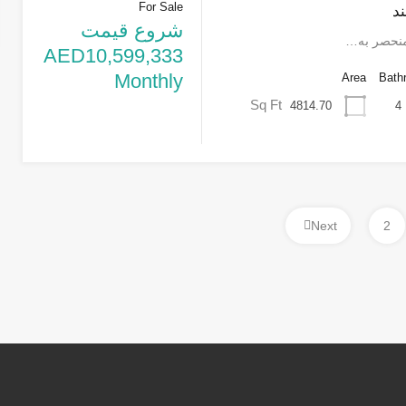
For Sale
ند
شروع قیمت
منحصر به…
AED10,599,333
Monthly
Area
Bath
Sq Ft
4814.70
4
Next
2