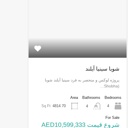
شوبا سینیا آیلند
پروژه لوکس و منحصر به فرد سینیا آیلند شوبا
(Shobha…
Area
Bathrooms
Bedrooms
Sq Ft
4814.70
4
4
For Sale
شروع قیمت AED10,599,333