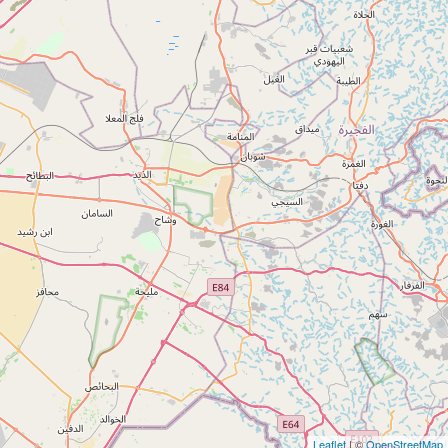
Leaflet
| ©
OpenStreetMap