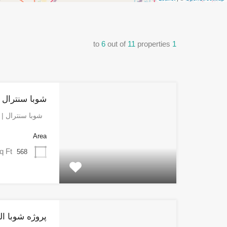
to
6
out of
11
properties
1
شوبا سنترال | bha Central
شوبا سنترال | Sobha…
Area
q Ft
568
پروژه شوبا ال