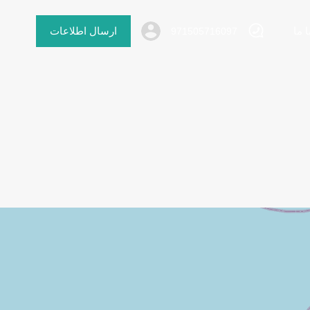
 ما
ارسال اطلاعات
971505716097