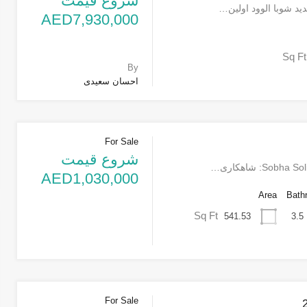
شروع قیمت
د شوبا الوود اولین…
AED7,930,000
Sq Ft
By
احسان سعیدی
For Sale
شروع قیمت
AED1,030,000
Area
Bath
Sq Ft
541.53
3.5
For Sale