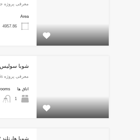
معرفی پروژه جدی
Area
4957.86
شوبا سولیس
معرفی پروژه Sobha Solis: شاهکاری…
اتاق ها
rooms
1
شوبا هارتلند 2