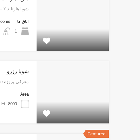
شوبا هارتلند ۲ – شاهکاری…
اتاق ها
rooms
1
شوبا رزرو
معرفی پروژه Sobha Reserve پروژه…
Area
 Ft
8000
Featured