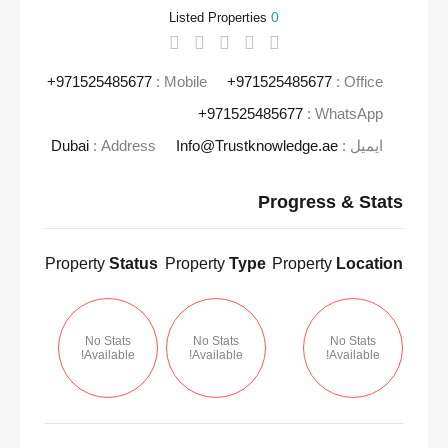
0
Listed Properties
971525485677+
Mobile :
971525485677+
Office :
971525485677+
WhatsApp :
ایمیل :
Info@Trustknowledge.ae
Address :
Dubai
Progress & Stats
Property
Status
Property
Type
Property
Location
No Stats
No Stats
No Stats
Available!
Available!
Available!