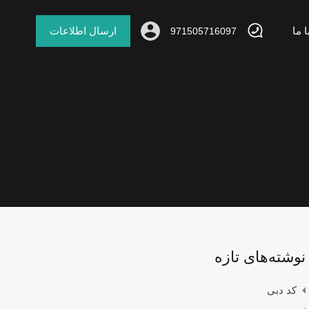
 ما
ارسال اطلاعات
971505716097
نوشته‌های تازه
کد دبی