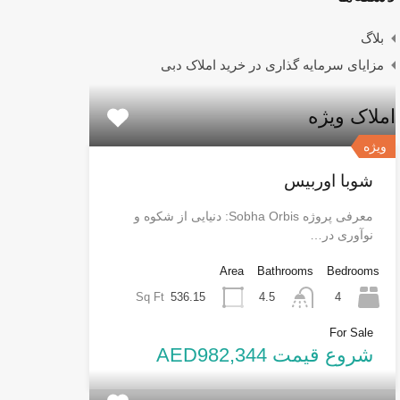
بلاگ
مزایای سرمایه گذاری در خرید املاک دبی
املاک ویژه
ویژه
شوبا اوربیس
معرفی پروژه Sobha Orbis: دنیایی از شکوه و
نوآوری در…
Area
Bathrooms
Bedrooms
Sq Ft
536.15
4
4.5
For Sale
شروع قیمت AED982,344