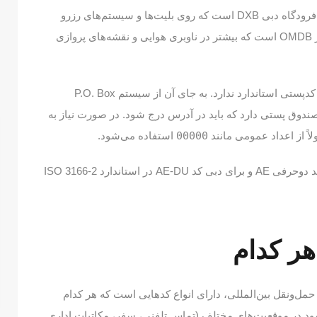
کد فرودگاه بین‌المللی دبی: کد سه‌ حرفی IATA فرودگاه دبی DXB است که روی بلیت‌ها و سیستم‌های رزرو
پرواز استفاده می‌شود. کد چهارحرفی ICAO نیز OMDB است که بیشتر در ناوبری هوایی و نقشه‌های پروازی
کد پستی دبی: برخلاف بسیاری از کشورها، دبی کدپستی استاندارد ندارد. به جای آن از سیستم P.O. Box
دوق پستی دارد که باید در آدرس درج شود. در صورت نیاز به
اً از اعداد عمومی مانند
00000
استفاده می‌شود.
کد های بین‌المللی رسمی (ISO): برای امارات کد دوحرفی AE و برای دبی کد AE-DU در استاندارد ISO 3166-2
هر کدام
مل‌ونقل بین‌المللی، دارای انواع کدهایی است که هر کدام
‌شود در موقعیت‌های مختلف (تماس تلفنی، سفر، مکاتبات اداری