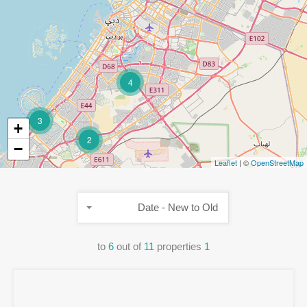
4
3
+
2
−
Leaflet
| ©
OpenStreetMap
Date - New to Old
to
6
out of
11
properties
1