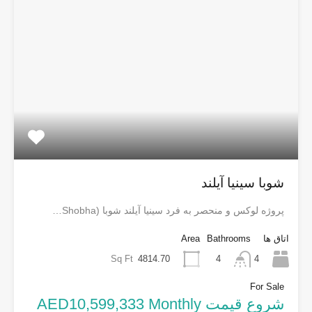
شوبا سینیا آیلند
پروژه لوکس و منحصر به فرد سینیا آیلند شوبا (Shobha…
اتاق ها
Bathrooms
Area
Sq Ft
4814.70
4
4
For Sale
شروع قیمت AED10,599,333 Monthly