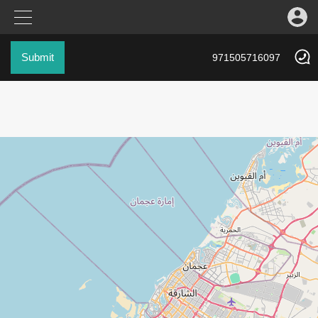
Submit
971505716097